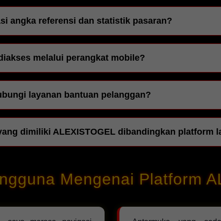
si angka referensi dan statistik pasaran?
akses melalui perangkat mobile?
bungi layanan bantuan pelanggan?
ang dimiliki ALEXISTOGEL dibandingkan platform l
ngguna Mengenai Platform