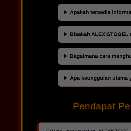
Apakah tersedia informa
Bisakah ALEXISTOGEL di
Bagaimana cara menghu
Apa keunggulan utama y
Pendapat Pe