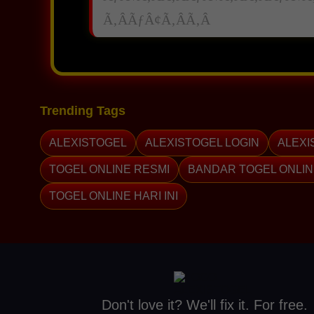
Trending Tags
ALEXISTOGEL
ALEXISTOGEL LOGIN
ALEXI
TOGEL ONLINE RESMI
BANDAR TOGEL ONLIN
TOGEL ONLINE HARI INI
Don't love it? We'll fix it. For free.