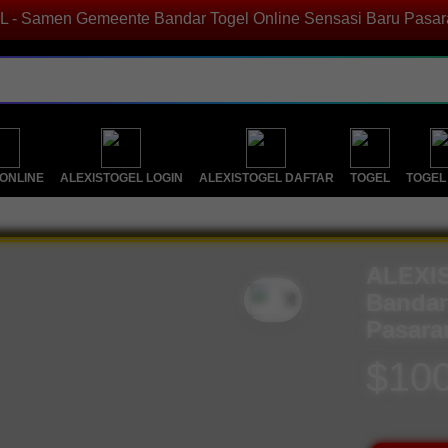
- Samen Gemeente Bandar Togel Online Sensasi Baru Pasara
ONLINE
ALEXISTOGEL LOGIN
ALEXISTOGEL DAFTAR
TOGEL
TOGEL
ALEXI
Bandar
`2
Pasara
$100