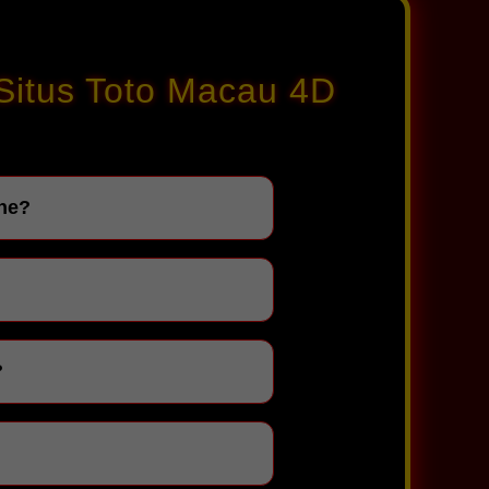
itus Toto Macau 4D
ne?
?