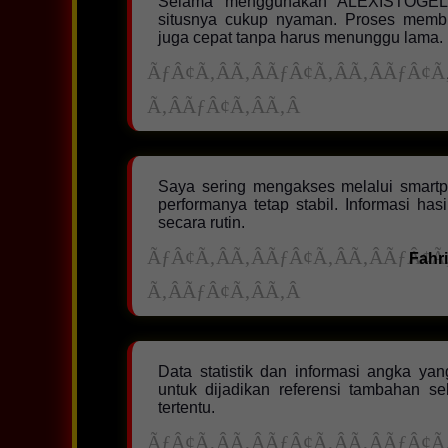
Selama menggunakan ALEXISTOGEL,
situsnya cukup nyaman. Proses memb
juga cepat tanpa harus menunggu lama.
Saya sering mengakses melalui smart
performanya tetap stabil. Informasi has
secara rutin.
Fahr
Data statistik dan informasi angka ya
untuk dijadikan referensi tambahan s
tertentu.