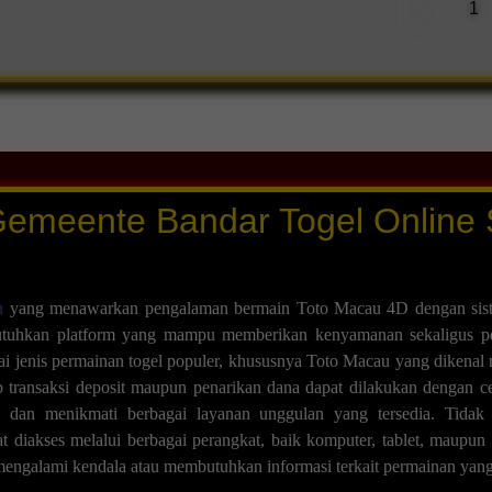
-
meente Bandar Togel Online 
u
yang menawarkan pengalaman bermain Toto Macau 4D dengan siste
mbutuhkan platform yang mampu memberikan kenyamanan sekaligus
jenis permainan togel populer, khususnya Toto Macau yang dikenal m
ap transaksi deposit maupun penarikan dana dapat dilakukan dengan c
g dan menikmati berbagai layanan unggulan yang tersedia. Ti
at diakses melalui berbagai perangkat, baik komputer, tablet, maupu
engalami kendala atau membutuhkan informasi terkait permainan yang 