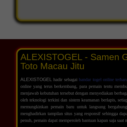
ALEXISTOGEL - Samen Ge
Toto Macau Jitu
ALEXISTOGEL
hadir sebagai
bandar togel online terbar
online yang terus berkembang, para pemain tentu me
menjawab kebutuhan tersebut dengan menyediakan berbagai 
oleh teknologi terkini dan sistem keamanan berlapis, seti
memungkinkan pemain baru untuk langsung bergabun
menghadirkan tampilan situs yang responsif sehingga dap
penuh, pemain dapat memperoleh bantuan kapan saja saat m