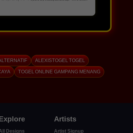
ALTERNATIF
ALEXISTOGEL TOGEL
CAYA
TOGEL ONLINE GAMPANG MENANG
Explore
Artists
All Designs
Artist Signup