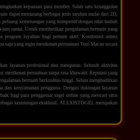
ingkatkan kepuasan para member. Salah satu keunggulan
main dapat memasang berbagai jenis taruhan mulai dari 2D,
 peluang kemenangan yang kompetitif dengan nilai hadiah
 jam-jam ramai. Untuk memberikan pengalaman bermain yang
a program loyalitas bagi pemain aktif. Kombinasi antara
a saja yang ingin menikmati permainan Toto Macau secara
layanan profesional dan transparan. Seluruh aktivitas
us menikmati permainan tanpa rasa khawatir. Reputasi yang
alaman bermain berkualitas tinggi. Selain menghadirkan
orma dan kenyamanan pengguna. Dengan dukungan layanan
aik bagi para penggemar togel online yang mencari situs
 berbagai keuntungan eksklusif, ALEXISTOGEL merupakan