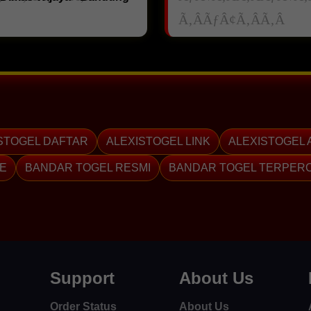
STOGEL DAFTAR
ALEXISTOGEL LINK
ALEXISTOGEL 
E
BANDAR TOGEL RESMI
BANDAR TOGEL TERPER
Support
About Us
Order Status
About Us