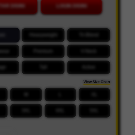
TAR DISINI
LOGIN DISINI
sic
Heavyweight
Tri-Blend
wear
Premium
V-Neck
age
Tall
Active
View Size Chart
M
L
XL
3XL
4XL
5XL