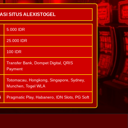
ASI SITUS ALEXISTOGEL
5.000 IDR
25.000 IDR
100 IDR
Transfer Bank, Dompet Digital, QRIS
Payment
Totomacau, Hongkong, Singapore, Sydney,
Munchen, Togel WLA
i
Pragmatic Play, Habanero, IDN Slots, PG Soft