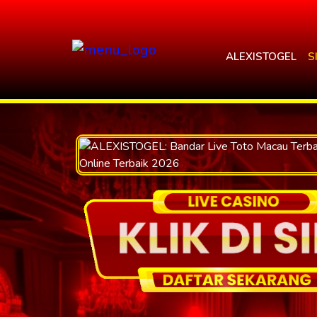
ALEXISTOGEL
S