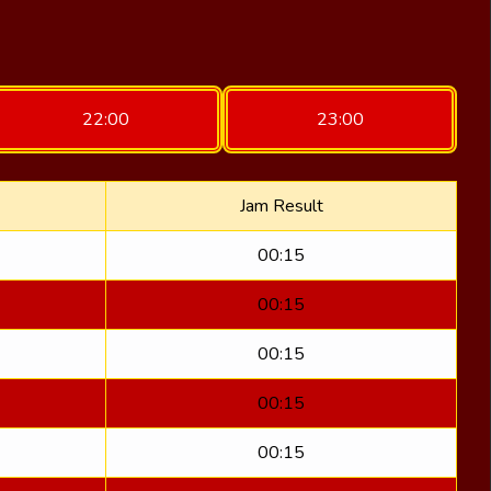
22:00
23:00
Jam Result
00:15
00:15
00:15
00:15
00:15