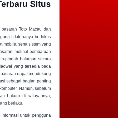
erbaru SItus
i pasaran Toto Macau dan
gguna tidak hanya berfokus
t mobile, serta sistem yang
asaran, melihat pembaruan
ah-pindah halaman secara
jadwal yang tersedia pada
n pasaran dapat mendukung
si sebagai bagian penting
u komputer. Namun, sebelum
ran hukum di wilayahnya,
ang berlaku.
 informasi untuk pengguna