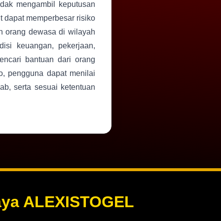
tidak mengambil keputusan
ut dapat memperbesar risiko
h orang dewasa di wilayah
isi keuangan, pekerjaan,
encari bantuan dari orang
o, pengguna dapat menilai
b, serta sesuai ketentuan
caya ALEXISTOGEL