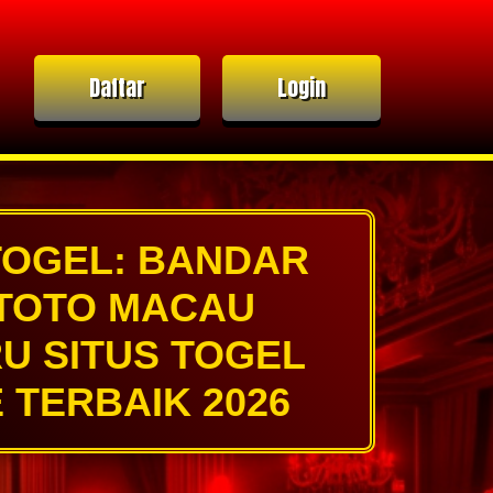
Daftar
Login
TOGEL: BANDAR
 TOTO MACAU
U SITUS TOGEL
 TERBAIK 2026