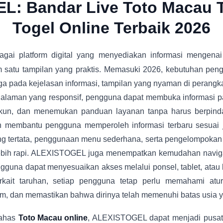
: Bandar Live Toto Macau T
Togel Online Terbaik 2026
agai platform digital yang menyediakan informasi mengena
m satu tampilan yang praktis. Memasuki 2026, kebutuhan pen
uga pada kejelasan informasi, tampilan yang nyaman di perangka
halaman yang responsif, pengguna dapat membuka informasi p
kun, dan menemukan panduan layanan tanpa harus berpind
an membantu pengguna memperoleh informasi terbaru sesuai 
yang tertata, penggunaan menu sederhana, serta pengelompoka
bih rapi. ALEXISTOGEL juga menempatkan kemudahan naviga
ngguna dapat menyesuaikan akses melalui ponsel, tablet, ata
kait taruhan, setiap pengguna tetap perlu memahami atu
m, dan memastikan bahwa dirinya telah memenuhi batas usia y
bahas
Toto Macau online
, ALEXISTOGEL dapat menjadi pusat