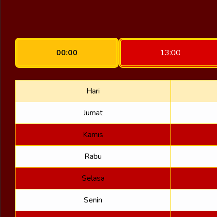
00:00
13:00
Hari
Jumat
Kamis
Rabu
Selasa
Senin